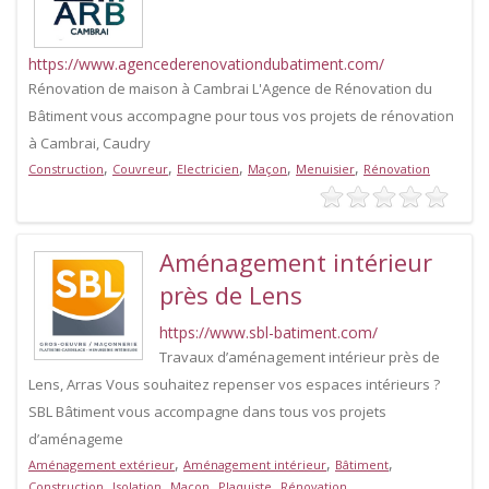
https://www.agencederenovationdubatiment.com/
Rénovation de maison à Cambrai L'Agence de Rénovation du
Bâtiment vous accompagne pour tous vos projets de rénovation
à Cambrai, Caudry
,
,
,
,
,
Construction
Couvreur
Electricien
Maçon
Menuisier
Rénovation
Aménagement intérieur
près de Lens
https://www.sbl-batiment.com/
Travaux d’aménagement intérieur près de
Lens, Arras Vous souhaitez repenser vos espaces intérieurs ?
SBL Bâtiment vous accompagne dans tous vos projets
d’aménageme
,
,
,
Aménagement extérieur
Aménagement intérieur
Bâtiment
,
,
,
,
Construction
Isolation
Maçon
Plaquiste
Rénovation