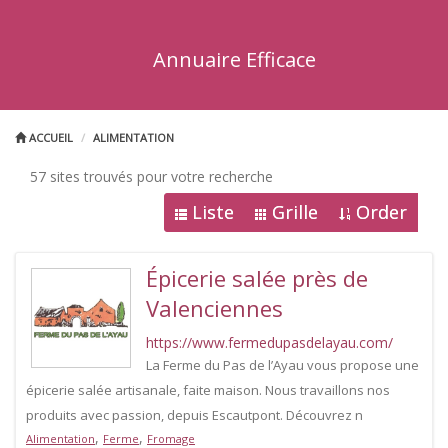
Annuaire Efficace
ACCUEIL
ALIMENTATION
57 sites trouvés pour votre recherche
Liste
Grille
Order
Épicerie salée près de
Valenciennes
https://www.fermedupasdelayau.com/
La Ferme du Pas de l’Ayau vous propose une
épicerie salée artisanale, faite maison. Nous travaillons nos
produits avec passion, depuis Escautpont. Découvrez n
,
,
Alimentation
Ferme
Fromage