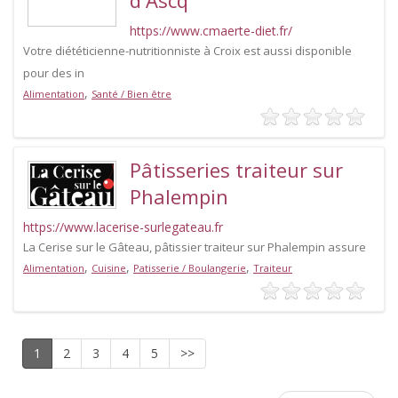
d'Ascq
https://www.cmaerte-diet.fr/
Votre diététicienne-nutritionniste à Croix est aussi disponible
pour des in
,
Alimentation
Santé / Bien être
Pâtisseries traiteur sur
Phalempin
https://www.lacerise-surlegateau.fr
La Cerise sur le Gâteau, pâtissier traiteur sur Phalempin assure
,
,
,
Alimentation
Cuisine
Patisserie / Boulangerie
Traiteur
1
2
3
4
5
>>