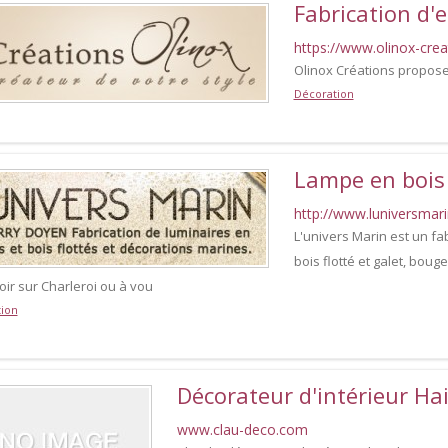
Fabrication d'es
https://www.olinox-cre
Olinox Créations propose 
Décoration
Lampe en bois
http://www.luniversmar
L'univers Marin est un f
bois flotté et galet, bouge
oir sur Charleroi ou à vou
ion
Décorateur d'intérieur Ha
www.clau-deco.com