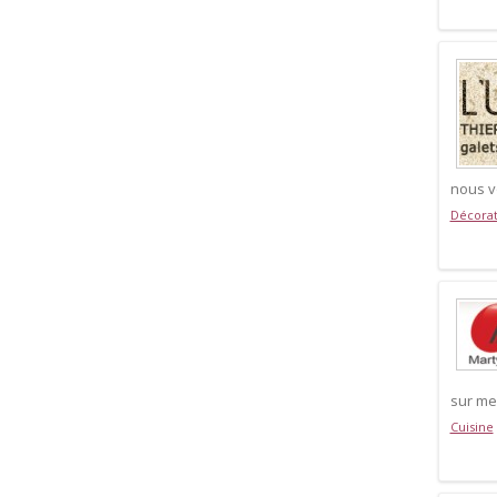
nous v
Décorat
sur me
Cuisine