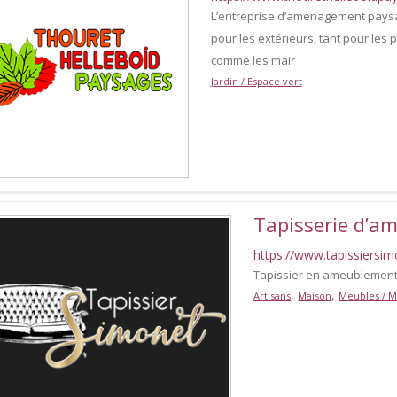
L’entreprise d’aménagement paysa
pour les extérieurs, tant pour les p
comme les mair
Jardin / Espace vert
Tapisserie d’am
https://www.tapissiersim
Tapissier en ameublement à
,
,
Artisans
Maison
Meubles / M