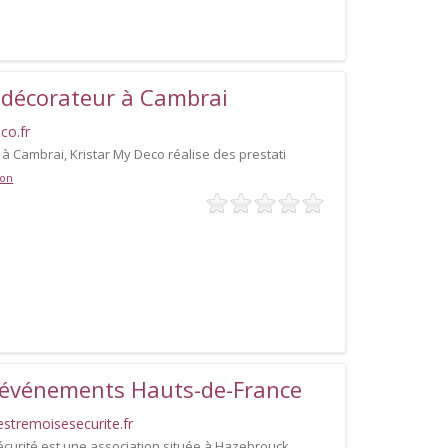
e décorateur à Cambrai
co.fr
 à Cambrai, Kristar My Deco réalise des prestati
ion
d’événements Hauts-de-France
stremoisesecurite.fr
curité est une association située à Hazebrouck