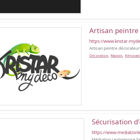
Artisan peintr
https://www.kristar-myde
Artisan peintre décorateur
,
,
Décoration
Maison
Rénovat
Sécurisation 
https://www.mediationle
Médiation Lestremoise Sé