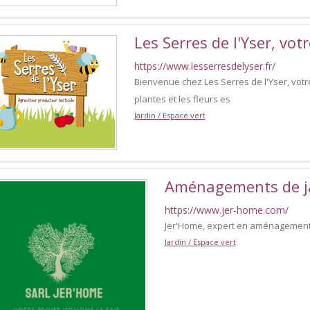
Les Serres de l'Yser, vot
https://www.lesserresdelyser.fr/
Bienvenue chez Les Serres de l'Yser, votre
plantes et les fleurs es
Jardin / Espace vert
Aménagements de ja
https://www.jer-home.com/
Jer'Home, expert en aménagement
Jardin / Espace vert