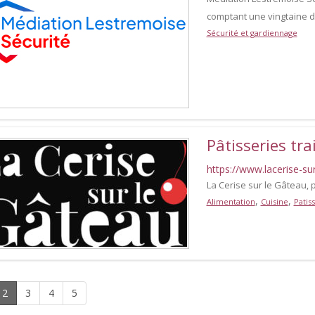
comptant une vingtaine d
Sécurité et gardiennage
Pâtisseries tr
https://www.lacerise-sur
La Cerise sur le Gâteau, 
,
,
Alimentation
Cuisine
Patis
2
3
4
5