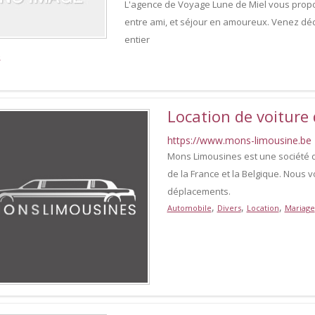
L'agence de Voyage Lune de Miel vous prop
entre ami, et séjour en amoureux. Venez dé
entier
e
Location de voiture 
https://www.mons-limousine.be
Mons Limousines est une société d
de la France et la Belgique. Nous 
déplacements.
,
,
,
Automobile
Divers
Location
Mariage