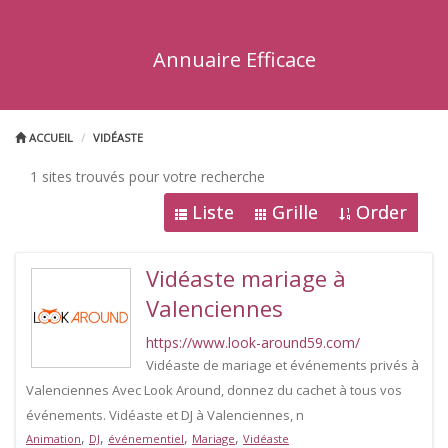
Annuaire Efficace
ACCUEIL
VIDÉASTE
1 sites trouvés pour votre recherche
Liste
Grille
Order
Vidéaste mariage à
Valenciennes
https://www.look-around59.com/
Vidéaste de mariage et événements privés à
Valenciennes Avec Look Around, donnez du cachet à tous vos
événements. Vidéaste et DJ à Valenciennes, n
,
,
,
,
Animation
DJ
événementiel
Mariage
Vidéaste