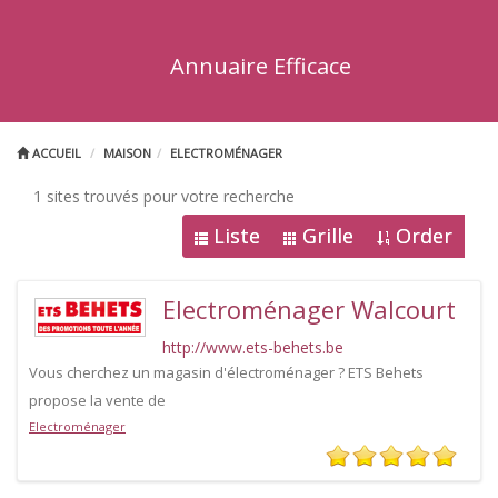
Annuaire Efficace
ACCUEIL
MAISON
ELECTROMÉNAGER
1 sites trouvés pour votre recherche
Liste
Grille
Order
Electroménager Walcourt
http://www.ets-behets.be
Vous cherchez un magasin d'électroménager ? ETS Behets
propose la vente de
Electroménager