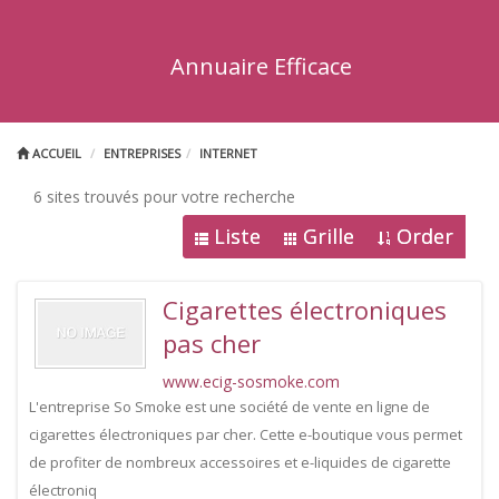
Annuaire Efficace
ACCUEIL
ENTREPRISES
INTERNET
6 sites trouvés pour votre recherche
Liste
Grille
Order
Cigarettes électroniques
pas cher
www.ecig-sosmoke.com
L'entreprise So Smoke est une société de vente en ligne de
cigarettes électroniques par cher. Cette e-boutique vous permet
de profiter de nombreux accessoires et e-liquides de cigarette
électroniq