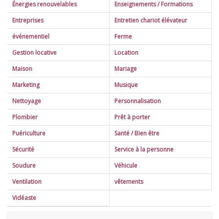
Énergies renouvelables
Enseignements / Formations
Jeux
(1)
Formations
(1)
Entreprises
Entretien chariot élévateur
Photographie
(4)
Annuaires
(4)
événementiel
Ferme
Communication
(4)
Gestion locative
Location
Entreprise de nettoyage
(6)
Taxi
(5)
Maison
Mariage
Informatique
(4)
Cuisine
Animation
(4)
(1)
Marketing
Musique
Décoration
(7)
Nettoyage
Personnalisation
Electroménager
(1)
Plombier
Prêt à porter
Immobilier
(1)
Puériculture
Santé / Bien être
Infirmier
(5)
Sécurité
Service à la personne
Kinésithérapie
(1)
Soudure
Véhicule
Massage
(4)
Garage
(3)
Ventilation
vêtements
Matériel médical
(2)
Moteur pour vélo
(0)
Vidéaste
Pneu
(2)