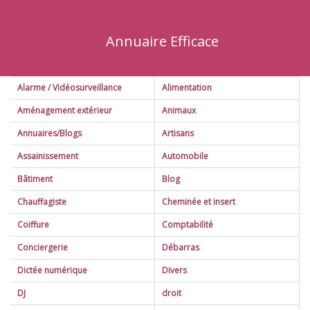
Annuaire Efficace
Alarme / Vidéosurveillance
Alimentation
Bonbons
(1)
Aménagement extérieur
Animaux
Fromage
(3)
Annuaires/Blogs
Artisans
Patisserie / Boulangerie
(6)
Façadier
(1)
Assainissement
Automobile
Pizzeria
(1)
Ferrailleur
(2)
Bâtiment
Blog
Ferronnerie
(3)
Adaptation logement PMR
(1)
Chauffagiste
Cheminée et insert
Fleuriste
(5)
Aménagement intérieur
(4)
Coiffure
Comptabilité
Architecte
(2)
Conciergerie
Débarras
Carreleur
(3)
Dictée numérique
Divers
Logiciel Reconnaissance
bar
(0)
DJ
droit
Vocale
Centre de loisirs
(1)
(2)